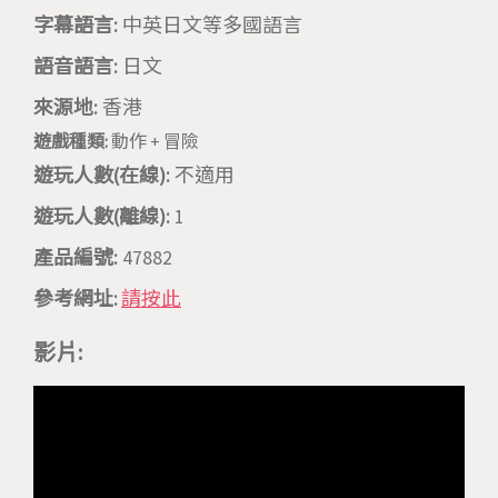
字幕語言:
中英日文等多國語言
語音語言:
日文
來源地:
香港
遊戲種類:
動作 + 冒險
遊玩人數(在線):
不適用
遊玩人數(離線):
1
產品編號:
47882
參考網址:
請按此
影片: