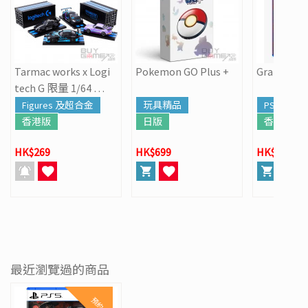
Tarmac works x Logi
Pokemon GO Plus +
Grand Thef
tech G 限量 1/64 跑
車模型
Figures 及超合金
玩具精品
PS5
香港版
日版
香港版
HK$269
HK$699
HK$568
最近瀏覽過的商品
預約