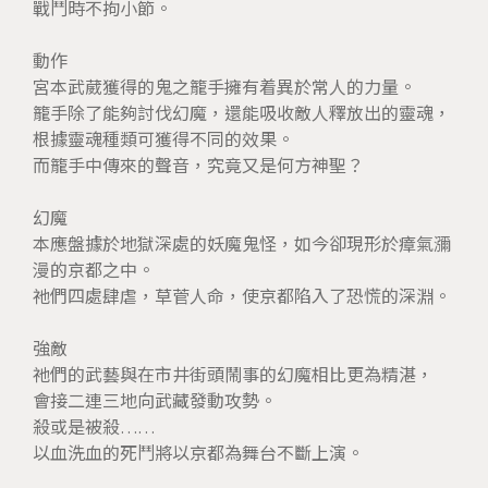
戰鬥時不拘小節。
動作
宮本武葳獲得的鬼之籠手擁有着異於常人的力量。
籠手除了能夠討伐幻魔，還能吸收敵人釋放出的靈魂，
根據靈魂種類可獲得不同的效果。
而籠手中傳來的聲音，究竟又是何方神聖？
幻魔
本應盤據於地獄深處的妖魔鬼怪，如今卻現形於瘴氣瀰
漫的京都之中。
祂們四處肆虐，草菅人命，使京都陷入了恐慌的深淵。
強敵
祂們的武藝與在市井街頭鬧事的幻魔相比更為精湛，
會接二連三地向武藏發動攻勢。
殺或是被殺……
以血洗血的死鬥將以京都為舞台不斷上演。