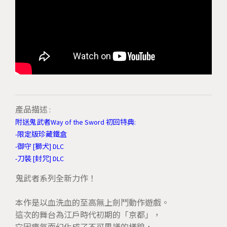
產品描述 :
附送鬼武者Way of the Sword 初回特典:
-限定版珍藏鐵盒
-御守 [獅犬] DLC
-刀裝 [封咒] DLC
鬼武者系列全新力作！
本作是以血洗血的至高無上劍鬥動作遊戲。
這次的舞台為江戶時代初期的「京都」，