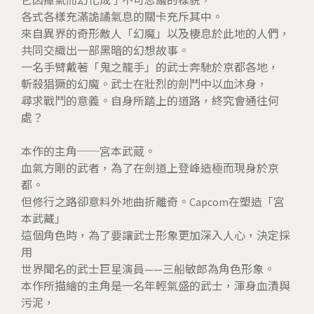
它因瘴氣而幻化成了不可思議的樣貌，
各式各樣充滿詭譎氣息的關卡充斥其中。
來自異界的奇形敵人「幻魔」以及棲息於此地的人們，
共同交織出一部黑暗的幻想故事。
一名手臂戴著「鬼之籠手」的武士奔馳於京都各地，
斬殺猖獗的幻魔。武士在壯烈的劍鬥中以血沐身，
尋求戰鬥的意義。自身所踏上的道路，終究會通往何
處？
本作的主角──宮本武蔵。
血氣方剛的武者，為了在劍道上登峰造極而現身於京
都。
但修行之路卻意料外地曲折離奇。Capcom在塑造「宮
本武藏」
這個角色時，為了要讓武士形象更加深入人心，決定採
用
世界聞名的武士巨星演員——三船敏郎為角色形象。
本作所描繪的主角是一名年輕氣盛的武士，渾身血漬與
污泥，