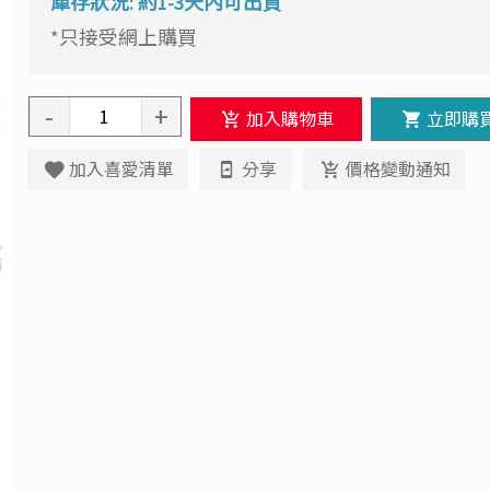
庫存狀況: 約1-3天內可出貨
*只接受網上購買
-
+
加入購物車
立即購
加入喜愛清單
分享
價格變動通知