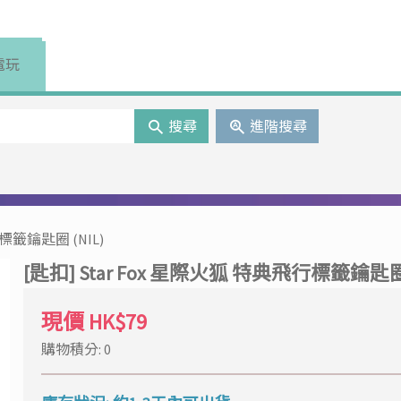
電玩
搜尋
進階搜尋
行標籤鑰匙圈 (NIL)
[匙扣] Star Fox 星際火狐 特典飛行標籤鑰匙圈 
現價
HK$79
購物積分: 0