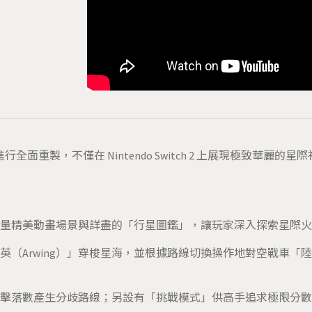
4》為基礎進行全面重製，不僅在 Nintendo Switch 2 上展現
量精美動畫場景與詳盡的「行星圖鑑」，讓玩家深入探索星際火
英（Arwing）」穿梭星海，並根據路線切換操作地對空戰車「
擊落數產生分歧路線；另設有「挑戰模式」供高手追求極限分數