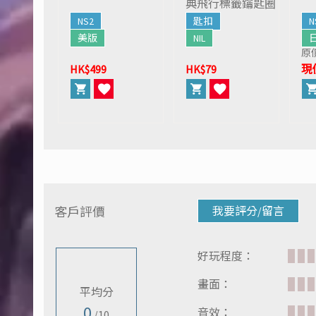
典飛行標籤鑰匙圈
NS2
匙扣
N
美版
NIL
原
HK$499
HK$79
現價
客戶評價
我要評分/留言
好玩程度：
畫面：
平均分
0
音效：
/10