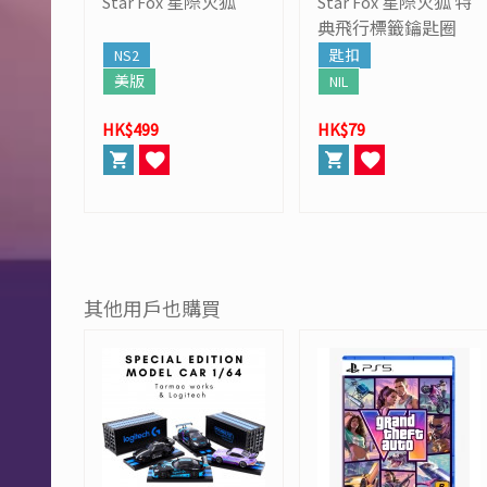
Star Fox 星際火狐
Star Fox 星際火狐 特
典飛行標籤鑰匙圈
NS2
匙扣
美版
NIL
HK$499
HK$79
其他用戶也購買