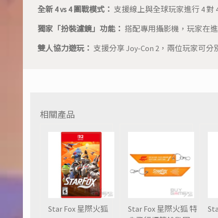
全新 4 vs 4 團戰模式：
支援線上與全球玩家進行 4 對
獨家「扮裝濾鏡」功能：
搭配專用攝影機，玩家在進
雙人協力遊玩：
支援分享 Joy-Con 2，兩位玩
相關產品
Star Fox 星際火狐
Star Fox 星際火狐 特
St