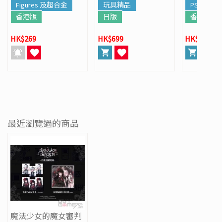
車模型
Figures 及超合金
玩具精品
PS5
香港版
日版
香港版
HK$269
HK$699
HK$568
最近瀏覽過的商品
魔法少女的魔女審判