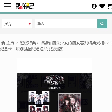
所有
主頁
遊戲特典
[雜類] 魔法少女的魔女審判特典光柵PVC
紀念卡 + 原創插圖紀念色紙 (香港版)