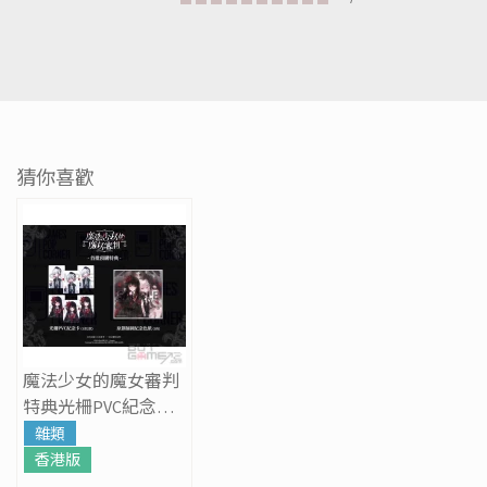
猜你喜歡
魔法少女的魔女審判
特典光柵PVC紀念卡
+ 原創插圖紀念色紙
雜類
香港版