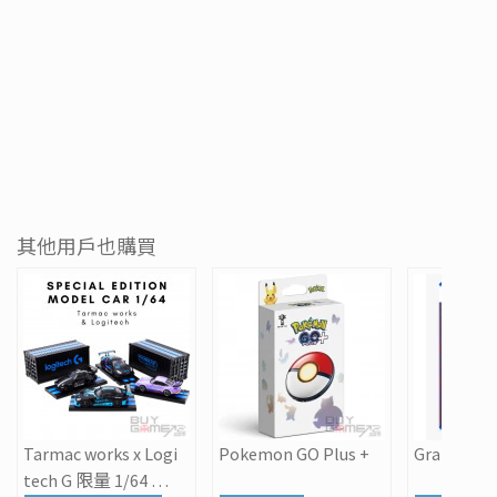
其他用戶也購買
Tarmac works x Logi
Pokemon GO Plus +
Grand Thef
tech G 限量 1/64 跑