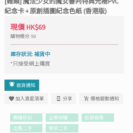
[雜類] 魔法少女的魔女審判特典光柵PVC
紀念卡 + 原創插圖紀念色紙 (香港版)
現價
HK$69
購物積分: 50
庫存狀況: 補貨中
*只接受網上購買
返貨通知
加入喜愛清單
分享
價格變動通知
團購折扣
企業採購
批發報價
出售二手
徵求二手