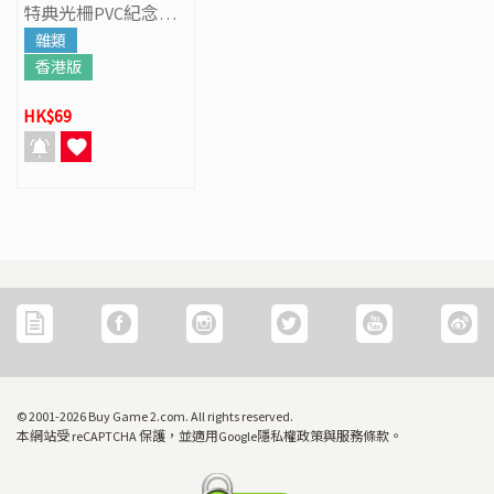
特典光柵PVC紀念卡
+ 原創插圖紀念色紙
雜類
香港版
HK$69
© 2001-2026 Buy Game 2.com. All rights reserved.
本網站受 reCAPTCHA 保護，並適用Google隱私權政策與服務條款。