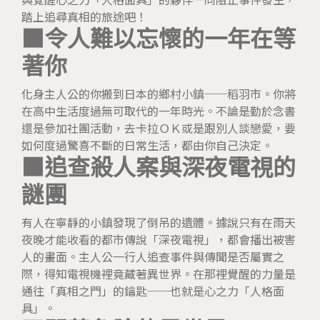
踏上追尋真相的旅途吧！
■令人難以忘懷的一年在等
著你
化身主人公的你搬到日本的鄉村小鎮──稻羽市。你將
在高中生活度過無可取代的一年時光。不論是勤於念書
還是參加社團活動，去卡拉ＯＫ或是跟別人談戀愛，要
如何度過驚喜不斷的日常生活，都由你自己決定。
■追查殺人案與深夜電視的
謎團
有人在寧靜的小鎮發現了倒吊的遺體。據說只有在雨天
夜晚才能收看的都市傳說「深夜電視」，都會播出被害
人的畫面。主人公一行人追查事件與傳聞是否屬實之
際，得知電視機裡竟藏著異世界。在那裡覺醒的力量是
通往「真相之門」的鑰匙──也就是心之力「人格面
具」。