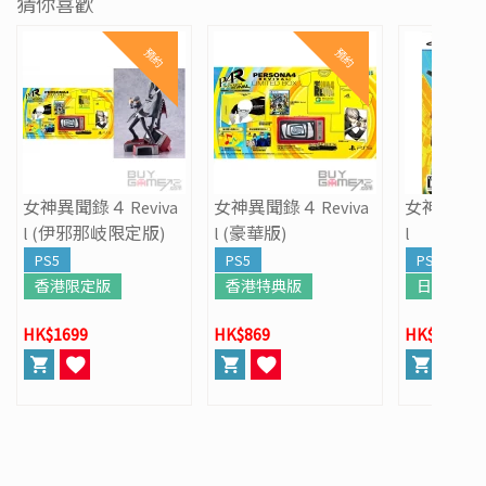
猜你喜歡
預約
預約
女神異聞錄４ Reviva
女神異聞錄４ Reviva
女神異聞錄４
l (伊邪那岐限定版)
l (豪華版)
l
PS5
PS5
PS5
香港限定版
香港特典版
日版
HK$1699
HK$869
HK$549