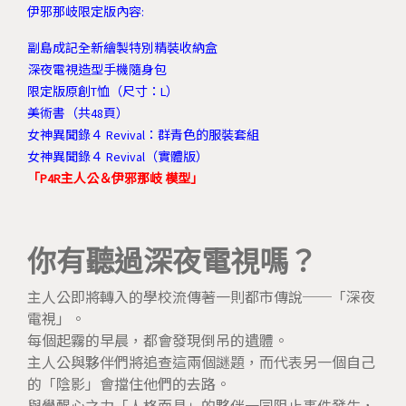
伊邪那岐限定版內容:
副島成記全新繪製特別精裝收納盒
深夜電視造型手機隨身包
限定版原創T恤（尺寸：L）
美術書（共48頁）
女神異聞錄４ Revival：群青色的服裝套組
女神異聞錄４ Revival（實體版）
「P4R主人公＆伊邪那岐 模型」
你有聽過深夜電視嗎？
主人公即將轉入的學校流傳著一則都市傳說──「深夜
電視」。
每個起霧的早晨，都會發現倒吊的遺體。
主人公與夥伴們將追查這兩個謎題，而代表另一個自己
的「陰影」會擋住他們的去路。
與覺醒心之力「人格面具」的夥伴一同阻止事件發生，