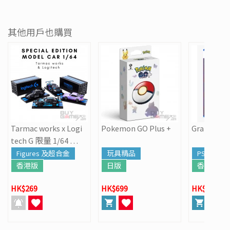
其他用戶也購買
Tarmac works x Logi
Pokemon GO Plus +
Grand Thef
tech G 限量 1/64 跑
車模型
Figures 及超合金
玩具精品
PS5
香港版
日版
香港版
HK$269
HK$699
HK$568