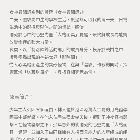
女神異聞錄系列的豐碑《女神異聞錄3》
白天，體驗高中生的學校生活，度過無可取代的每一天。日常
生活中的選擇與夥伴之間的情誼，將使
潛藏於心中的心靈力量「人格面具」覺醒，最終將成長為能夠
改變命運的強大力量。
夜間，以「特別課外活動部」的成員身分，投身於戰鬥之中。
凌晨零點出現的神祕世界「影時間」、
從人心黑暗面產生的異形怪物。在與「陰影」作戰的同時，探
索巨塔「塔耳塔羅斯」，尋找真相究竟為何。
故事簡介：
少年主人公因某個理由，轉入位於港區港灣人工島的月光館學
園高中部就讀。在他入住學生宿舍幾天後，遭到了神祕怪物襲
擊。在怪物襲擊之下，少年意外的使潛藏的心靈力量「人格面
具」覺醒，並加入了由同樣擁有人格面具能力的人所組成的組
織「特別課外活動部」（S.E.E.S.），和夥伴們一同面對世界發