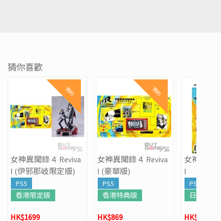
猜你喜歡
預約
預約
女神異聞錄４ Reviva
女神異聞錄４ Reviva
女神異聞錄４
l (伊邪那岐限定版)
l (豪華版)
l
PS5
PS5
PS5
香港限定版
香港特典版
日版
HK$1699
HK$869
HK$549