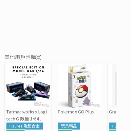
其他用戶也購買
Tarmac works x Logi
Pokemon GO Plus +
Grand Thef
tech G 限量 1/64 跑
車模型
Figures 及超合金
玩具精品
PS5