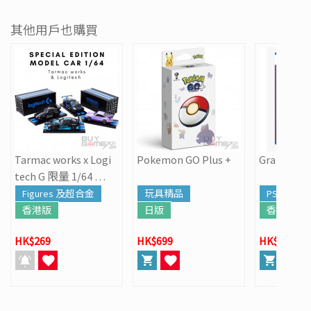
其他用戶也購買
Tarmac works x Logi
Pokemon GO Plus +
Grand Thef
tech G 限量 1/64 跑
車模型
Figures 及超合金
玩具精品
PS5
香港版
日版
香港版
HK$269
HK$699
HK$568