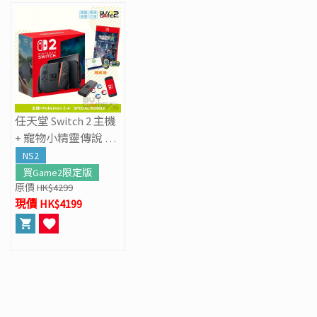
任天堂 Switch 2 主機
+ 寵物小精靈傳說 Z-
A (優惠套裝)
NS2
買Game2限定版
原價
HK$4299
現價 HK$4199