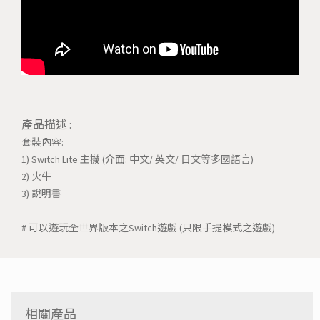
產品描述 :
套裝內容:
1) Switch Lite 主機 (介面: 中文/ 英文/ 日文等多國語言)
2) 火牛
3) 說明書
# 可以遊玩全世界版本之Switch遊戲 (只限手提模式之遊戲)
相關產品