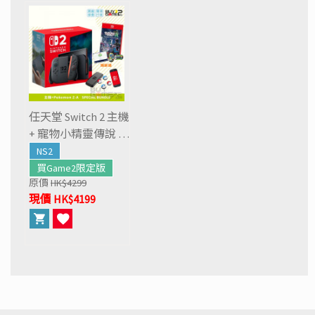
任天堂 Switch 2 主機
+ 寵物小精靈傳說 Z-
A (優惠套裝)
NS2
買Game2限定版
原價
HK$4299
現價 HK$4199