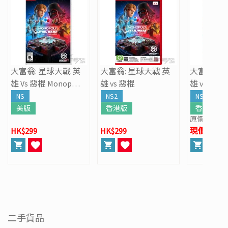
大富翁: 星球大戰 英
大富翁: 星球大戰 英
大富翁: 星
雄 Vs 惡棍 Monopoly:
雄 vs 惡棍
雄 vs 惡棍
Star Wars Heroes vs.
NS
NS2
NS
Villains
美版
香港版
香港版
原價
HK$299
HK$299
HK$299
現價 HK$2
二手貨品