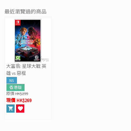
最近瀏覽過的商品
大富翁: 星球大戰 英
雄 vs 惡棍
NS
香港版
原價
HK$299
現價 HK$269