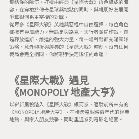
集結你的隊伍，打造由經典《星際大戰》角色構成的陣
容，在穿梭於傳奇星球與地點的同時，與親朋好友展開
爭奪銀河系主宰權的對戰。
從眾多《星際大戰》英雄與惡棍中自由選擇，每位角色
都擁有專屬能力。無論是與路克．天行者並肩作戰，還
是釋放達斯．維達的強大力量，每一場對戰都充滿團隊
策略、意外轉折與經典的《星際大戰》時刻。沒有任何
戰局會完全相同，你將親手決定隊伍的命運！
《星際大戰》遇見
《MONOPOLY 地產大亨》
以嶄新風貌踏入《星際大戰》銀河系，體驗前所未有的
《MONOPOLY 地產大亨》。在橫跨整個傳奇年代的經典
地點，與家人朋友競爭，同時重溫系列電影名場面。