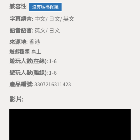
兼容性:
沒有區碼保護
字幕語言:
中文/ 日文/ 英文
語音語言:
英文/ 日文
來源地:
香港
遊戲種類:
桌上
遊玩人數(在線):
1-6
遊玩人數(離線):
1-6
產品編號:
3307216311423
影片: