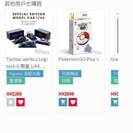
其他用戶也購買
Tarmac works x Logi
Pokemon GO Plus +
Grand Thef
tech G 限量 1/64 跑
車模型
Figures 及超合金
玩具精品
PS5
香港版
日版
香港版
HK$269
HK$699
HK$568