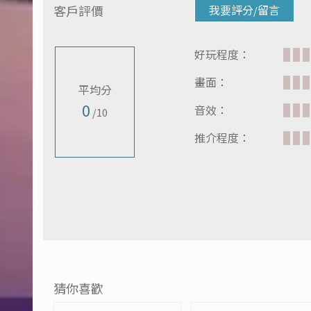
客戶評價
我要評分/留言
好玩程度：
畫面：
平均分
0
音效：
/10
推介程度：
猜你喜歡