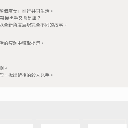
預備魔女」進行共同生活。
的幕後黑手又會是誰？
以全新角度展現完全不同的故事。
活的痕跡中獲取提示，
劇。
理，揪出背後的殺人兇手。