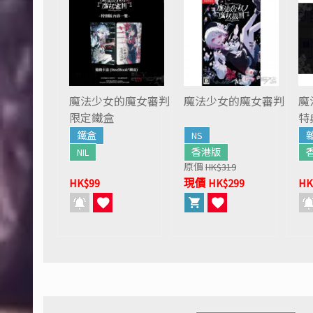
魔法少女的魔女審判
魔法少女的魔女審判
魔
限定鐵盒
特
+
鐵盒
NS
NIL
香港版
原價
HK$319
HK$99
現價 HK$299
HK