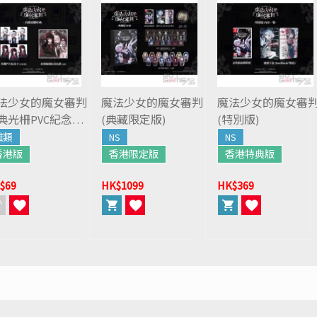
法少女的魔女審判
魔法少女的魔女審判
魔法少女的魔女審
典光柵PVC紀念卡
(典藏限定版)
(特別版)
 原創插圖紀念色紙
雜類
NS
NS
香港版
香港限定版
香港特典版
$69
HK$1099
HK$369