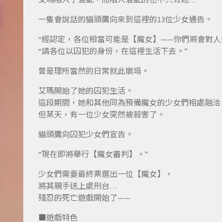
一隻會說話的貓頭鷹向來到這裡的13位少女通告。
“經認定，各位相當可能是【魔女】——你們將會對人
“請各位以囚犯的身份，在這裡生活下去。”
曾是理所當然的日常就此崩塌。
艾瑪開始了她的囚犯生活。
這段期間，她和其他同為預備魔女的少女們相處融洽
但某天，有一位少女突然被殺害了。
貓頭鷹向囚犯少女們宣告。
“現在即將舉行【魔女審判】。”
少女們需要最終票選出一位【魔女】，
將其親手送上處刑台…
殘忍的死亡遊戲開始了——
■遊戲特色