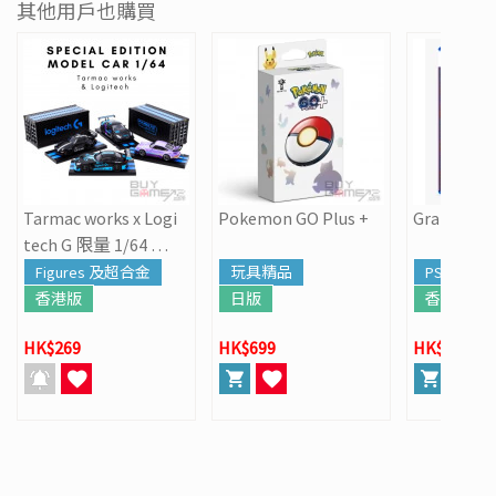
其他用戶也購買
Tarmac works x Logi
Pokemon GO Plus +
Grand Thef
tech G 限量 1/64 跑
車模型
Figures 及超合金
玩具精品
PS5
香港版
日版
香港版
HK$269
HK$699
HK$568