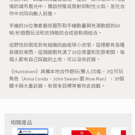
情的城市風光中，獨自狩獵或發射抑制性火焰，並在合
作中共同向敵人前進。
手繪的16位像素藝術圖形和手繪動畫與充滿動感的60
幀/秒遊戲玩法和史詩般的合成音軌相結合。
從野性的朋克到有組織的曲棍球小流氓，這裡都有各種
各樣的東西，這個遊戲充滿了16位壞蛋和犯罪老闆，每
個人都有自己踩踏的土地，可以沒收武器。
《Huntdown》具備本地合作遊玩(雙人)功能，3位可玩
角色（Anna Conda、John Sawyer 跟 Mow Man），20個
關卡與大量武器，有很多目標等著你去挑戰。
相關產品
預約