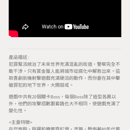
產品描述 :
犯罪幫派統治了未來世界充滿混亂的街道，警察完全不
敢干涉。只有賞金獵人能將城市從腐化中解救出來。這
款喜劇街機射擊遊戲充滿硬派的動作，而你要在其中擊
破罪犯的地下世界，大開殺戒。
遊戲中共有20個關卡Boss，每個Boss除了造型各異以
外，他們的攻擊招數跟套路也大不相同，使遊戲充滿了
變化性。
<主要特徵>
在您奔跑，跳躍和掩蓋霓虹燈，塗鴉，散佈著80年代風