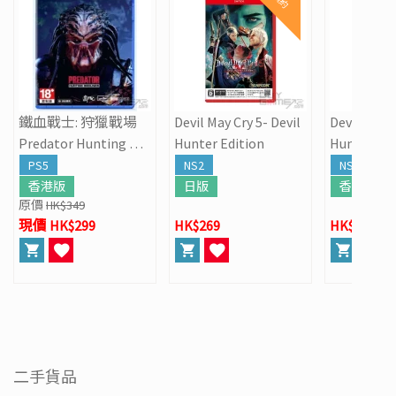
預約
鐵血戰士: 狩獵戰場
Devil May Cry 5- Devil
Devil May C
Predator Hunting Gr
Hunter Edition
Hunter Edi
ounds
PS5
NS2
NS2
香港版
日版
香港版
原價
HK$349
現價 HK$299
HK$269
HK$299
二手貨品