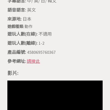
字幕語言:
中/ 英/ 日/ 韓文
語音語言:
英文
來源地:
日本
遊戲種類:
動作
遊玩人數(在線):
不適用
遊玩人數(離線):
1-2
產品編號:
4580695760367
參考網址:
請按此
影片: