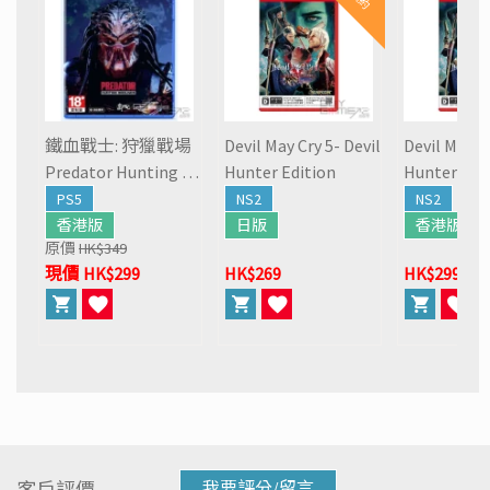
鐵血戰士: 狩獵戰場
Devil May Cry 5- Devil
Devil May Cr
Predator Hunting Gr
Hunter Edition
Hunter Edi
ounds
PS5
NS2
NS2
香港版
日版
香港版
原價
HK$349
現價 HK$299
HK$269
HK$299
客戶評價
我要評分/留言