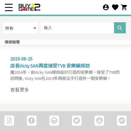
在線人數
所有
所有
離線人數
傳媒報導
所有
2019-08-25
店長Vicky SAN再度接受TVB 安樂蝸採訪
其它條件
繼2016年，由Vicky SAN親自設計打造的安樂蝸，接受了TVB的
預設
訪問後, Vicky SAN在2019年再度出手打造另一間安樂蝸。
查看更多
商品排序
上架時間
推出日期