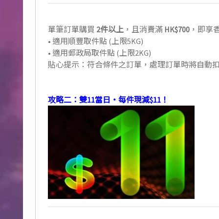
單筆訂單購買
2件以上
，且消費滿
HK$700
，即享
• 適用順豐取件點 (上限5KG)
• 適用郵政局取件點 (上限2KG)
貼心提示：符合條件之訂單，處理訂單時將自動
攻略二：雙11當日・每件現減$11！