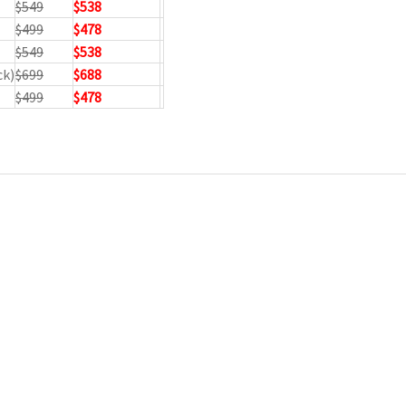
$549
$538
$499
$478
$549
$538
ck)
$699
$688
$499
$478