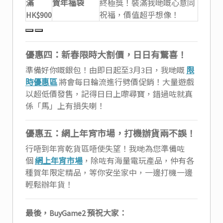
滿
賀年福袋
終極獎！裝滿我哋嘅心意同
HK$900
祝福，價值超乎想像！
優惠四：新春限時大割價，日日有驚喜！
準備好你嘅銀包！由即日起至3月3日，我哋嘅
限
時優惠區
將會每日輪流進行劈價促銷！大量遊戲
以超低價發售，記得日日上嚟尋寶，錯過咗就真
係「馬」上有損失喇！
優惠五：網上年宵市場，打機辦貨兩不誤！
行唔到年宵乾貨區唔使失望！我哋為您準備咗
個
網上年宵市場
，除咗有海量電玩產品，仲有各
種賀年限定精品，等你安坐家中，一邊打機一邊
輕鬆辦年貨！
最後，BuyGame2 預祝大家：