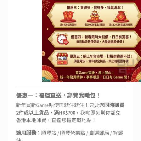
優惠一：福運直送，郵費我哋包！
新年買新Game唔使再就住就住！只要您
同時購買
2件或以上貨品，滿HK$700
，我哋即刻幫你豁免
香港本地郵費，直達您指定嘅地點！
適用服務
：順豐站 / 順豐營業點 / 自選郵局 / 智郵
站