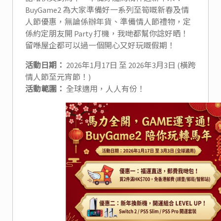
BuyGame2 為大家準備好一系列至筍嘅新春及情
人節優惠，無論係辦年貨、準備情人節禮物，定
係約定朋友開 Party 打機，我哋都幫你諗好晒！
留喺屋企都可以過一個開心又好玩嘅假期！
活動日期：
2026年1月17日 至 2026年3月3日 (橫跨
情人節至元宵節！)
活動範圍：
全球適用，人人有份！