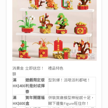
消費金
立即送您！
禮品特色
額
滿
遊戲限定版
型到爆！派唔派利都啱！
HK$400
利是封或揮
春
滿
賀年開運福
併裝賀歲模型神秘感十足，
HK$600
盒
睇下邊隻Figure旺住你！