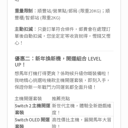
重量限制
：順豐站/營業點/郵局 (限重20KG)；順
豐櫃/智郵站 (限重2KG)
主動扣減
：只要訂單符合條件，郵費會在處理訂
單後自動扣減，您坐定定等收貨就得，慳錢又慳
心！
優惠二：新年換新機，開運組合 LEVEL
UP！
想馬年打機打得更爽？係時候升級你嘅裝備啦！
我哋精心挑選咗幾款主機開運套裝，即刻入手，
保證你新一年戰鬥力同運氣都全面升級！
主機開運套裝
推薦亮點
Switch 2 主機開運
新世代主機，體驗全新遊戲維
套裝
度！
Switch OLED 開運
高性價比主機，展開馬年大冒
套裝
險！