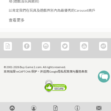
項 (遊戲及玩具類別)
以肯定我們在玩具及遊戲界別內為最優秀的Carousell商戶
价格
查看更多
OR
0
搜寻
© 2001-2026 Buy Game 2.com. All rights reserved.
本网站受 reCAPTCHA 保护，并适用Google隐私权政策与服务条款