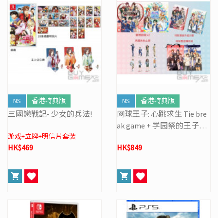
NS
香港特典版
NS
香港特典版
三國戀戰記- 少女的兵法!
网球王子: 心跳求生 Tie bre
ak game + 学园祭的王子们
游戏+立牌+明信片套装
0-40 and more... (限定套装)
HK$469
HK$849