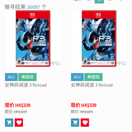
[31/03] 31/3/2026周年盘点暂停营业
搜寻结果
26097
个
[27/03] 星际复活大冒险！年度盘点清货 & Mario Galaxy 激赏祭
[16/02] 门市及网店新春特别营业时间通告
[19/01] 金马贺岁 • 购物送福 | 新春购物优惠 (17/1- 3/3/2026)
[07/12] 24周年购物折第3弹: 圣诞新年优惠 (1-31 DEC 2025)
[02/07] PS5/ XBox Grand Theft Auto VI 香港版预订后续跟进
NS2
美國版
NS2
美國版
女神异闻录 3 Reload
女神异闻录 3 Reload
现价 HK$339
现价 HK$339
原价
HK$439
原价
HK$439