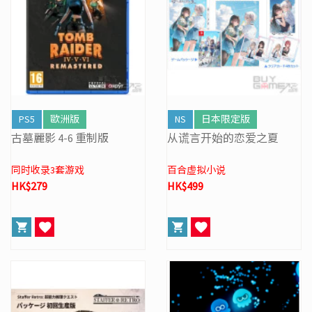
PS5
歐洲版
NS
日本限定版
古墓麗影 4-6 重制版
从谎言开始的恋爱之夏
同时收录3套游戏
百合虚拟小说
HK$279
HK$499