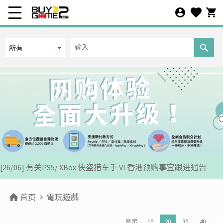
所有
[07/12] 24周年购物折第3弹: 圣诞新年优惠 (1-31 DEC 2025)
[02/07] PS5/ XBox Grand Theft Auto VI 香港版预订后续跟进
[26/06] 有关PS5/ XBox 侠盗猎车手 VI 香港预购事宜跟进通告
[12/06] 【您的世界杯由您话事】足球游戏推广活动 2026
[24/04] 2026年五一劳动节假期营业安排公告
首页
電玩遊戲
[22/04] [重要通知] 关于防范网络恶意攻击之重要安全声明
显示
10
20
30
40