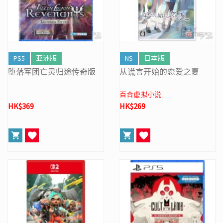
PS5
亚洲版
NS
日本版
堕落军团亡灵归途传奇版
从谎言开始的恋爱之夏
百合虚拟小说
HK$369
HK$269