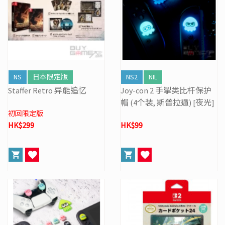
NS
日本限定版
NS2
NIL
Staffer Retro 异能追忆
Joy-con 2 手掣类比杆保护
帽 (4个装, 斯普拉遁) [夜光]
初回限定版
HK$299
HK$99