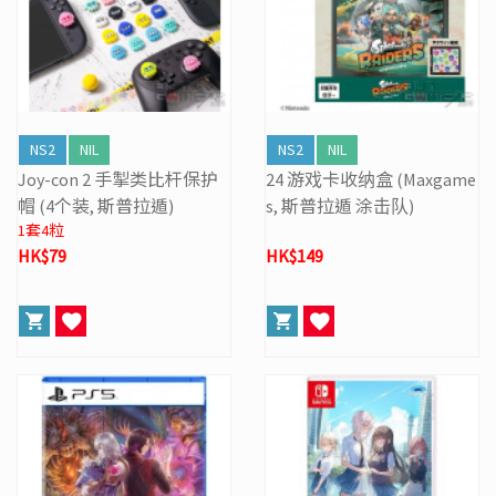
NS2
NIL
NS2
NIL
Joy-con 2 手掣类比杆保护
24 游戏卡收纳盒 (Maxgame
帽 (4个装, 斯普拉遁)
s, 斯普拉遁 涂击队)
1套4粒
HK$79
HK$149