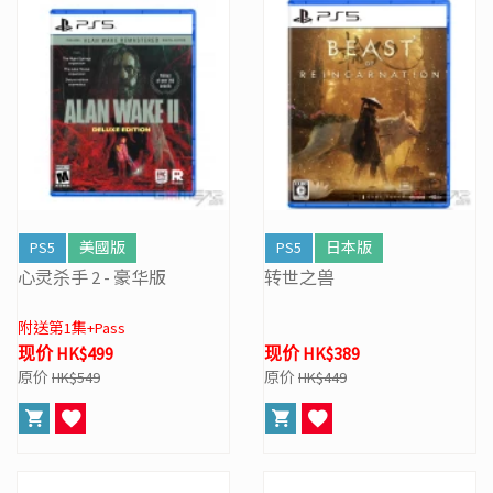
PS5
美國版
PS5
日本版
心灵杀手 2 - 豪华版
转世之兽
附送第1集+Pass
现价 HK$499
现价 HK$389
原价
HK$549
原价
HK$449