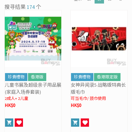
[22/04] [重要通知] 关于防范网络恶意攻击之重要安全声明
搜寻结果
174
个
[31/03] 31/3/2026周年盘点暂停营业
[27/03] 星际复活大冒险！年度盘点清货 & Mario Galaxy 激赏祭
[16/02] 门市及网店新春特别营业时间通告
[19/01] 金马贺岁 • 购物送福 | 新春购物优惠 (17/1- 3/3/2026)
[07/12] 24周年购物折第3弹: 圣诞新年优惠 (1-31 DEC 2025)
[02/07] PS5/ XBox Grand Theft Auto VI 香港版预订后续跟进
珍貴禮物
香港版
珍貴禮物
香港限定版
儿童书展及超级亲子用品展
女神异闻录5 战略版特典长
(家庭入场券套装)
版毛巾
2成人+ 2儿童
可当毛巾/ 颈巾使用
HK$0
HK$0