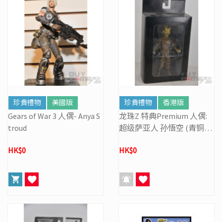
珍貴禮物
美國版
珍貴禮物
香港版
Gears of War 3 人偶- Anya S
龙珠Z 特典Premium 人偶:
troud
超级萨亚人 孙悟空 (青铜
色)
HK$0
HK$0