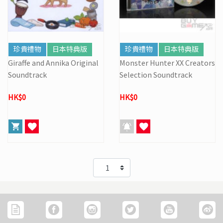
珍貴禮物
日本特典版
珍貴禮物
日本特典版
Giraffe and Annika Original
Monster Hunter XX Creators
Soundtrack
Selection Soundtrack
HK$0
HK$0