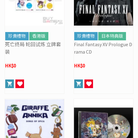
珍貴禮物
香港版
珍貴禮物
日本特典版
死亡终局 轮回试炼 立牌套
Final Fantasy XV Prologue D
装
rama CD
HK$0
HK$0