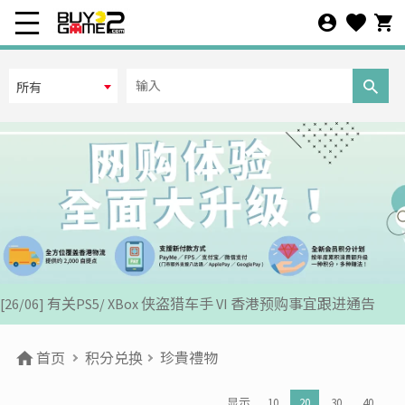
所有
[07/12] 24周年购物折第3弹: 圣诞新年优惠 (1-31 DEC 2025)
[02/07] PS5/ XBox Grand Theft Auto VI 香港版预订后续跟进
[26/06] 有关PS5/ XBox 侠盗猎车手 VI 香港预购事宜跟进通告
[12/06] 【您的世界杯由您话事】足球游戏推广活动 2026
首页
积分兑换
珍貴禮物
[24/04] 2026年五一劳动节假期营业安排公告
显示
10
20
30
40