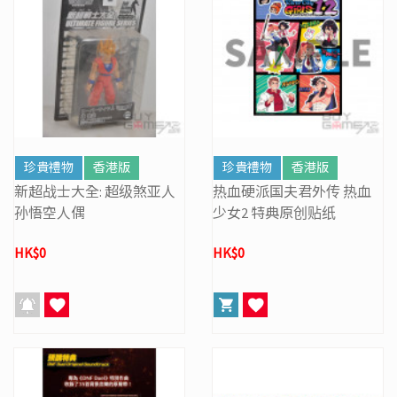
珍貴禮物
香港版
珍貴禮物
香港版
新超战士大全: 超级煞亚人
热血硬派国夫君外传 热血
孙悟空人偶
少女2 特典原创贴纸
HK$0
HK$0