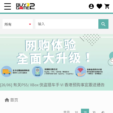
在线人数
所有
所有
离线人数
所有
其它条件
[07/12] 24周年购物折第3弹: 圣诞新年优惠 (1-31 DEC 2025)
预设
[02/07] PS5/ XBox Grand Theft Auto VI 香港版预订后续跟进
商品排序
[26/06] 有关PS5/ XBox 侠盗猎车手 VI 香港预购事宜跟进通告
上架时间
[12/06] 【您的世界杯由您话事】足球游戏推广活动 2026
首页
[24/04] 2026年五一劳动节假期营业安排公告
推出日期
显示
10
20
30
40