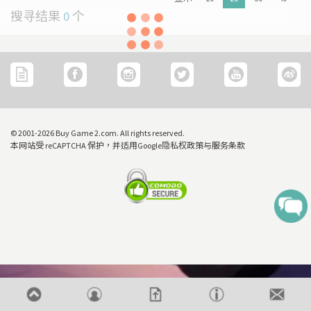
[22/04] [重要通知] 关于防范网络恶意攻击之重要安全声明
搜寻结果
0
个
[31/03] 31/3/2026周年盘点暂停营业
[27/03] 星际复活大冒险！年度盘点清货 & Mario Galaxy 激赏祭
价格
[16/02] 门市及网店新春特别营业时间通告
OR
[19/01] 金马贺岁 • 购物送福 | 新春购物优惠 (17/1- 3/3/2026)
HK$10
© 2001-2026 Buy Game 2.com. All rights reserved.
[07/12] 24周年购物折第3弹: 圣诞新年优惠 (1-31 DEC 2025)
本网站受 reCAPTCHA 保护，并适用Google隐私权政策与服务条款
[02/07] PS5/ XBox Grand Theft Auto VI 香港版预订后续跟进
搜寻