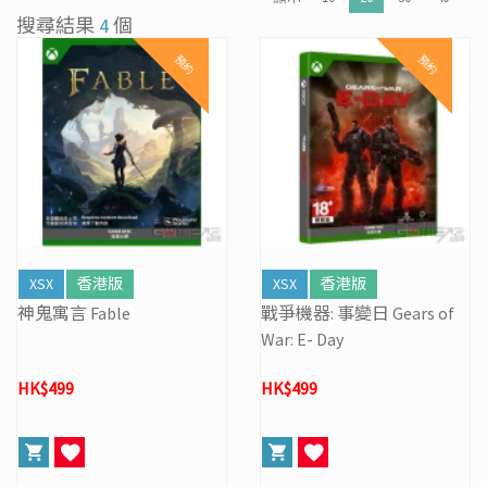
[31/03] 31/3/2026周年盤點暫停營業
搜尋結果
4
個
[27/03] 星際復活大冒險! 年度盤點清貨 & Mario Galaxy 復活祭
預約
預約
[16/02] 門市及網店新春特別營業時間通告
[19/01] 金馬賀歲 • 購物送福 | 新春購物優惠 (17/1- 3/3/2026）
[07/12] 24周年購物折第3彈: 聖誕新年優惠 (1-31 DEC 2025)
[02/07] PS5/ XBox Grand Theft Auto VI 香港版預訂後續跟進
XSX
香港版
XSX
香港版
神鬼寓言 Fable
戰爭機器: 事變日 Gears of
War: E- Day
HK$499
HK$499