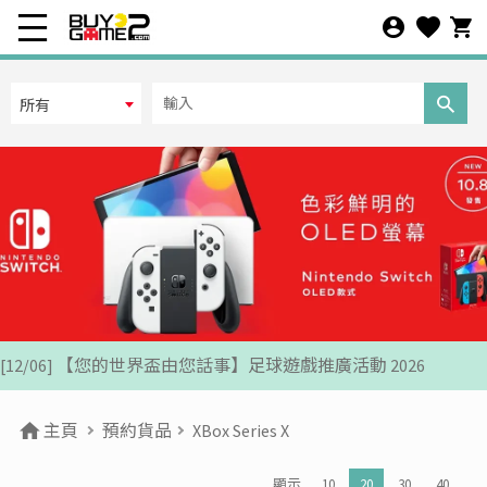
所有
[07/12] 24周年購物折第3彈: 聖誕新年優惠 (1-31 DEC 2025)
[02/07] PS5/ XBox Grand Theft Auto VI 香港版預訂後續跟進
[26/06] 有關PS5/ XBox GTA6 香港預購事宜跟進通告
[12/06] 【您的世界盃由您話事】足球遊戲推廣活動 2026
[24/04] 2026年五一勞動節假期營業安排公告
主頁
預約貨品
XBox Series X
[22/04] [重要通知] 關於防範網絡惡意攻擊之重要安全聲明
顯示
10
20
30
40