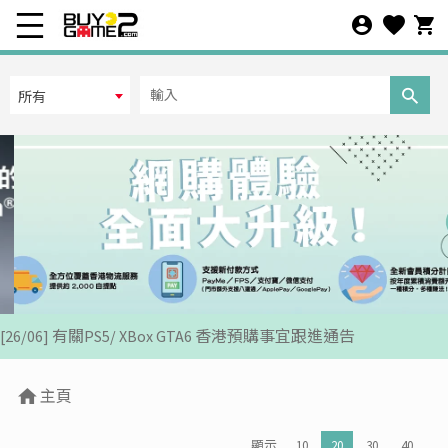
在線人數
所有
所有
離線人數
所有
其它條件
[07/12] 24周年購物折第3彈: 聖誕新年優惠 (1-31 DEC 2025)
預設
[02/07] PS5/ XBox Grand Theft Auto VI 香港版預訂後續跟進
商品排序
[26/06] 有關PS5/ XBox GTA6 香港預購事宜跟進通告
上架時間
[12/06] 【您的世界盃由您話事】足球遊戲推廣活動 2026
主頁
[24/04] 2026年五一勞動節假期營業安排公告
推出日期
顯示
10
20
30
40