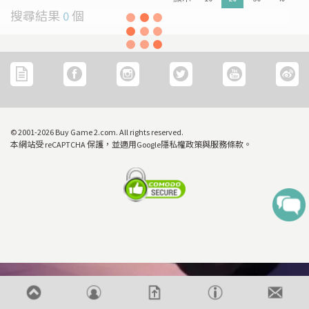
[22/04] [重要通知] 關於防範網絡惡意攻擊之重要安全聲明
搜尋結果
0
個
[31/03] 31/3/2026周年盤點暫停營業
[27/03] 星際復活大冒險! 年度盤點清貨 & Mario Galaxy 復活祭
價格
[16/02] 門市及網店新春特別營業時間通告
OR
[19/01] 金馬賀歲 • 購物送福 | 新春購物優惠 (17/1- 3/3/2026）
HK$10
© 2001-2026 Buy Game 2.com. All rights reserved.
[07/12] 24周年購物折第3彈: 聖誕新年優惠 (1-31 DEC 2025)
本網站受 reCAPTCHA 保護，並適用Google隱私權政策與服務條款。
[02/07] PS5/ XBox Grand Theft Auto VI 香港版預訂後續跟進
搜尋