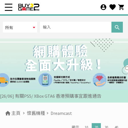
所有
[07/12] 24周年購物折第3彈: 聖誕新年優惠 (1-31 DEC 2025)
[02/07] PS5/ XBox Grand Theft Auto VI 香港版預訂後續跟進
[26/06] 有關PS5/ XBox GTA6 香港預購事宜跟進通告
[12/06] 【您的世界盃由您話事】足球遊戲推廣活動 2026
[24/04] 2026年五一勞動節假期營業安排公告
主頁
懷舊機種
Dreamcast
[22/04] [重要通知] 關於防範網絡惡意攻擊之重要安全聲明
顯示
10
20
30
40