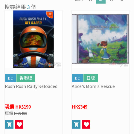
[31/03] 31/3/2026周年盤點暫停營業
搜尋結果
3
個
[27/03] 星際復活大冒險! 年度盤點清貨 & Mario Galaxy 復活祭
[16/02] 門市及網店新春特別營業時間通告
[19/01] 金馬賀歲 • 購物送福 | 新春購物優惠 (17/1- 3/3/2026）
[07/12] 24周年購物折第3彈: 聖誕新年優惠 (1-31 DEC 2025)
[02/07] PS5/ XBox Grand Theft Auto VI 香港版預訂後續跟進
DC
香港版
DC
日版
Rush Rush Rally Reloaded
Alice's Mom's Rescue
現價 HK$199
HK$349
原價
HK$499