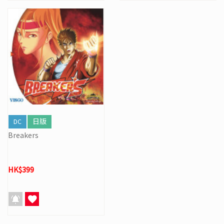
DC
日版
Breakers
HK$399