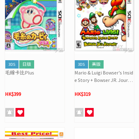
3DS
日版
3DS
美版
毛線卡比Plus
Mario & Luigi Bowser's Insid
e Story + Bowser JR. Journe
y
HK$399
HK$319