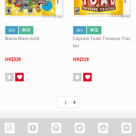
3DS
美版
3DS
美版
Wario Ware Gold
Captain Toad: Treasure Trac
ker
HK$329
HK$319