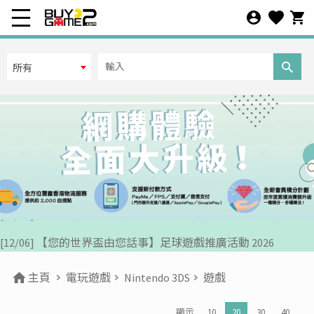
所有
[07/12] 24周年購物折第3彈: 聖誕新年優惠 (1-31 DEC 2025)
[02/07] PS5/ XBox Grand Theft Auto VI 香港版預訂後續跟進
[26/06] 有關PS5/ XBox GTA6 香港預購事宜跟進通告
[12/06] 【您的世界盃由您話事】足球遊戲推廣活動 2026
[24/04] 2026年五一勞動節假期營業安排公告
主頁
電玩遊戲
Nintendo 3DS
遊戲
[22/04] [重要通知] 關於防範網絡惡意攻擊之重要安全聲明
顯示
10
20
30
40