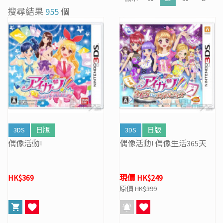
[31/03] 31/3/2026周年盤點暫停營業
搜尋結果
955
個
[27/03] 星際復活大冒險! 年度盤點清貨 & Mario Galaxy 復活祭
[16/02] 門市及網店新春特別營業時間通告
[19/01] 金馬賀歲 • 購物送福 | 新春購物優惠 (17/1- 3/3/2026）
[07/12] 24周年購物折第3彈: 聖誕新年優惠 (1-31 DEC 2025)
[02/07] PS5/ XBox Grand Theft Auto VI 香港版預訂後續跟進
3DS
日版
3DS
日版
偶像活動!
偶像活動! 偶像生活365天
HK$369
現價 HK$249
原價
HK$399