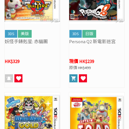
3DS
美版
3DS
日版
妖怪手錶剋星: 赤貓團
Persona Q2 新電影迷宮
HK$329
現價 HK$239
原價
HK$499