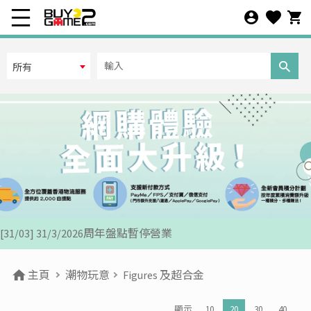
在線人數
所有
[07/12] 24周年購物折第3彈: 聖誕新年優惠 (1-31 DEC 2025)
所有
離線人數
[02/07] PS5/ XBox Grand Theft Auto VI 香港版預訂後續跟進
所有
[26/06] 有關PS5/ XBox GTA6 香港預購事宜跟進通告
[12/06] 【您的世界盃由您話事】足球遊戲推廣活動 2026
其它條件
[24/04] 2026年五一勞動節假期營業安排公告
預設
[22/04] [重要通知] 關於防範網絡惡意攻擊之重要安全聲明
商品排序
[31/03] 31/3/2026周年盤點暫停營業
上架時間
[27/03] 星際復活大冒險! 年度盤點清貨 & Mario Galaxy 復活祭
主頁
潮物玩意
Figures 及超合金
[16/02] 門市及網店新春特別營業時間通告
推出日期
顯示
10
20
30
40