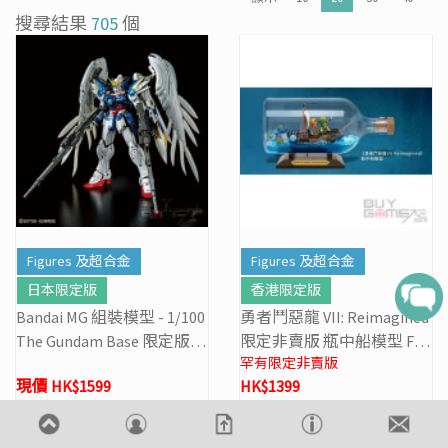
[19/01] 金馬賀歲 • 購物送福 | 新春購物優惠 (17/1- 3/3/2026）
搜尋結果
705
個
[07/12] 24周年購物折第3彈: 聖誕新年優惠 (1-31 DEC 2025)
[02/07] PS5/ XBox Grand Theft Auto VI 香港版預訂後續跟進
價格
OR
HK$10
搜尋
Figures 及超合金
Figures 及超合金
日本限定版
香港限定版
Bandai MG 組裝模型 - 1/100
勇者鬥惡龍 VII: Reimagined
The Gundam Base 限定版 W
限定非賣版 瓶中船模型 Fig
罕有限定非賣版
ing Gundam Zero EW Ver.Ka
ure
現價 HK$1599
HK$1399
[Titanium Finish]
原價
HK$1799