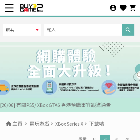
所有
[07/12] 24周年購物折第3彈: 聖誕新年優惠 (1-31 DEC 2025)
[02/07] PS5/ XBox Grand Theft Auto VI 香港版預訂後續跟進
[26/06] 有關PS5/ XBox GTA6 香港預購事宜跟進通告
[12/06] 【您的世界盃由您話事】足球遊戲推廣活動 2026
主頁
電玩遊戲
XBox Series X
下載咭
[24/04] 2026年五一勞動節假期營業安排公告
顯示
10
20
30
40