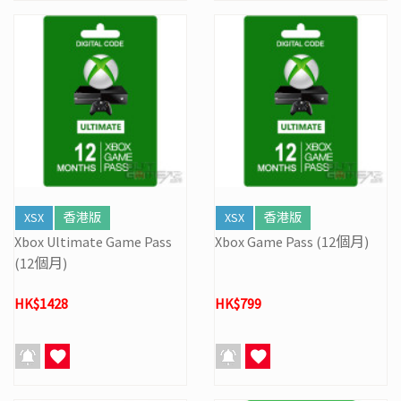
XSX
香港版
XSX
香港版
Xbox Ultimate Game Pass
Xbox Game Pass (12個月)
(12個月)
HK$1428
HK$799