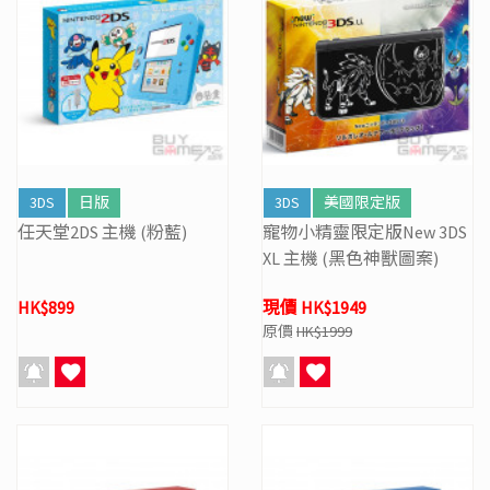
3DS
日版
3DS
美國限定版
任天堂2DS 主機 (粉藍)
寵物小精靈限定版New 3DS
XL 主機 (黑色神獸圖案)
HK$899
現價 HK$1949
原價
HK$1999