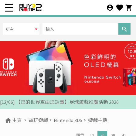
所有
[07/12] 24周年購物折第3彈: 聖誕新年優惠 (1-31 DEC 2025)
[02/07] PS5/ XBox Grand Theft Auto VI 香港版預訂後續跟進
[26/06] 有關PS5/ XBox GTA6 香港預購事宜跟進通告
[12/06] 【您的世界盃由您話事】足球遊戲推廣活動 2026
[24/04] 2026年五一勞動節假期營業安排公告
主頁
電玩遊戲
Nintendo 3DS
遊戲主機
[22/04] [重要通知] 關於防範網絡惡意攻擊之重要安全聲明
顯示
10
20
30
40