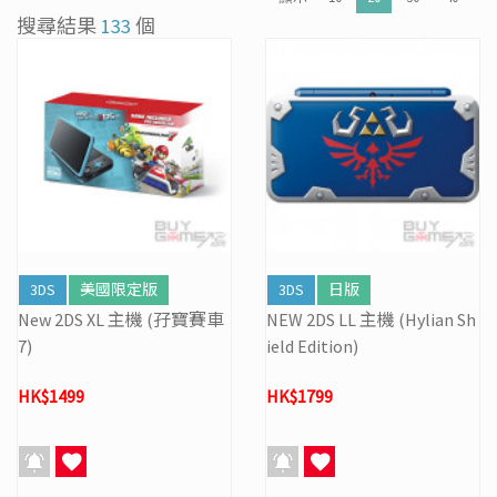
[31/03] 31/3/2026周年盤點暫停營業
搜尋結果
133
個
[27/03] 星際復活大冒險! 年度盤點清貨 & Mario Galaxy 復活祭
[16/02] 門市及網店新春特別營業時間通告
[19/01] 金馬賀歲 • 購物送福 | 新春購物優惠 (17/1- 3/3/2026）
[07/12] 24周年購物折第3彈: 聖誕新年優惠 (1-31 DEC 2025)
[02/07] PS5/ XBox Grand Theft Auto VI 香港版預訂後續跟進
3DS
美國限定版
3DS
日版
New 2DS XL 主機 (孖寶賽車
NEW 2DS LL 主機 (Hylian Sh
7)
ield Edition)
HK$1499
HK$1799