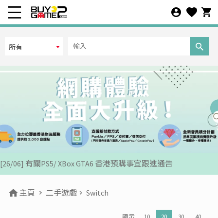
所有
[07/12] 24周年購物折第3彈: 聖誕新年優惠 (1-31 DEC 2025)
[02/07] PS5/ XBox Grand Theft Auto VI 香港版預訂後續跟進
[26/06] 有關PS5/ XBox GTA6 香港預購事宜跟進通告
[12/06] 【您的世界盃由您話事】足球遊戲推廣活動 2026
[24/04] 2026年五一勞動節假期營業安排公告
主頁
二手遊戲
Switch
[22/04] [重要通知] 關於防範網絡惡意攻擊之重要安全聲明
顯示
10
20
30
40