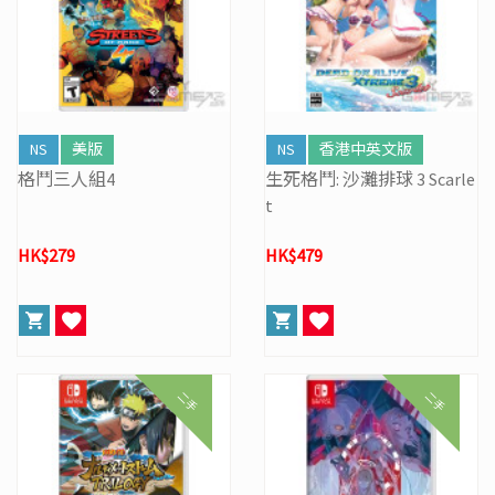
NS
美版
NS
香港中英文版
格鬥三人組4
生死格鬥: 沙灘排球 3 Scarle
t
HK$279
HK$479
二手
二手