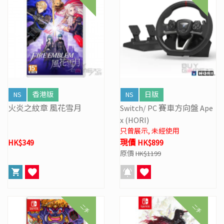
NS
香港版
NS
日版
火炎之紋章 風花雪月
Switch/ PC 賽車方向盤 Ape
x (HORI)
只曾展示, 未經使用
HK$349
現價 HK$899
原價
HK$1199
二手
二手