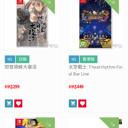
二手
二手
NS
日版
NS
香港版
怒首領蜂大復活
太空戰士: Theatrhythm Fin
al Bar Line
HK$299
HK$449
二手
二手