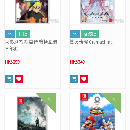
NS
日版
NS
香港版
火影忍者 疾風傳 終極風暴
慟哭奇機 Crymachina
三部曲
HK$299
HK$349
二手
二手