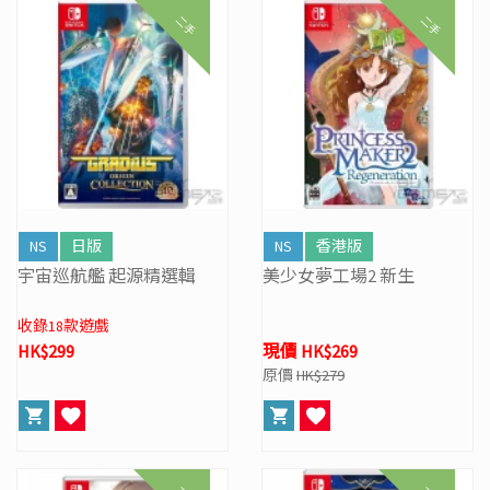
二手
二手
NS
日版
NS
香港版
宇宙巡航艦 起源精選輯
美少女夢工場2 新生
收錄18款遊戲
HK$299
現價 HK$269
原價
HK$279