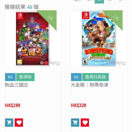
[31/03] 31/3/2026周年盤點暫停營業
搜尋結果
48
個
[27/03] 星際復活大冒險! 年度盤點清貨 & Mario Galaxy 復活祭
二手
二手
[16/02] 門市及網店新春特別營業時間通告
[19/01] 金馬賀歲 • 購物送福 | 新春購物優惠 (17/1- 3/3/2026）
[07/12] 24周年購物折第3彈: 聖誕新年優惠 (1-31 DEC 2025)
[02/07] PS5/ XBox Grand Theft Auto VI 香港版預訂後續跟進
NS
香港版
NS
香港日英版
熱血三國志
大金剛：熱帶急凍
HK$199
HK$329