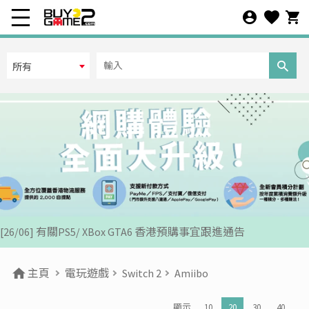
所有
[07/12] 24周年購物折第3彈: 聖誕新年優惠 (1-31 DEC 2025)
[02/07] PS5/ XBox Grand Theft Auto VI 香港版預訂後續跟進
[26/06] 有關PS5/ XBox GTA6 香港預購事宜跟進通告
[12/06] 【您的世界盃由您話事】足球遊戲推廣活動 2026
主頁
電玩遊戲
Switch 2
Amiibo
[24/04] 2026年五一勞動節假期營業安排公告
顯示
10
20
30
40