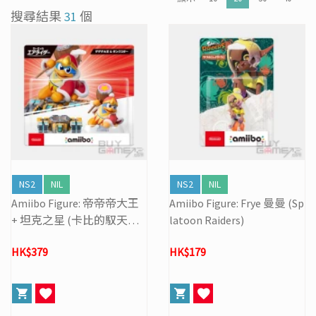
[22/04] [重要通知] 關於防範網絡惡意攻擊之重要安全聲明
搜尋結果
31
個
[31/03] 31/3/2026周年盤點暫停營業
[27/03] 星際復活大冒險! 年度盤點清貨 & Mario Galaxy 復活祭
[16/02] 門市及網店新春特別營業時間通告
[19/01] 金馬賀歲 • 購物送福 | 新春購物優惠 (17/1- 3/3/2026）
[07/12] 24周年購物折第3彈: 聖誕新年優惠 (1-31 DEC 2025)
[02/07] PS5/ XBox Grand Theft Auto VI 香港版預訂後續跟進
NS2
NIL
NS2
NIL
Amiibo Figure: 帝帝帝大王
Amiibo Figure: Frye 曼曼 (Sp
+ 坦克之星 (卡比的馭天飛
latoon Raiders)
行者)
HK$379
HK$179