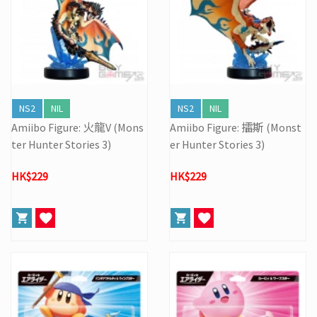
NS2
NIL
NS2
NIL
Amiibo Figure: 火龍V (Mons
Amiibo Figure: 擂斯 (Monst
ter Hunter Stories 3)
er Hunter Stories 3)
HK$229
HK$229