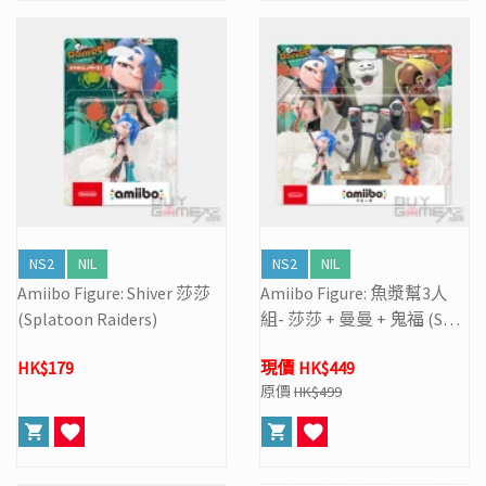
NS2
NIL
NS2
NIL
Amiibo Figure: Shiver 莎莎
Amiibo Figure: 魚漿幫3人
(Splatoon Raiders)
組- 莎莎 + 曼曼 + 鬼福 (Spla
toon Raiders)
HK$179
現價 HK$449
原價
HK$499