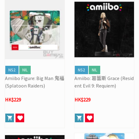
NS2
NIL
NS2
NIL
Amiibo Figure: Big Man 鬼福
Amiibo: 葛蕾斯 Grace (Resid
(Splatoon Raiders)
ent Evil 9: Requiem)
HK$229
HK$229