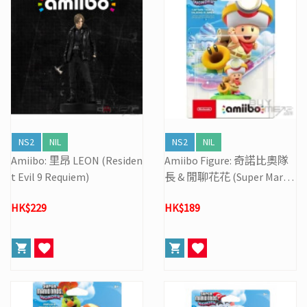
NS2
NIL
NS2
NIL
Amiibo: 里昂 LEON (Residen
Amiibo Figure: 奇諾比奧隊
t Evil 9 Requiem)
長 & 閒聊花花 (Super Mario
Wonder)
HK$229
HK$189