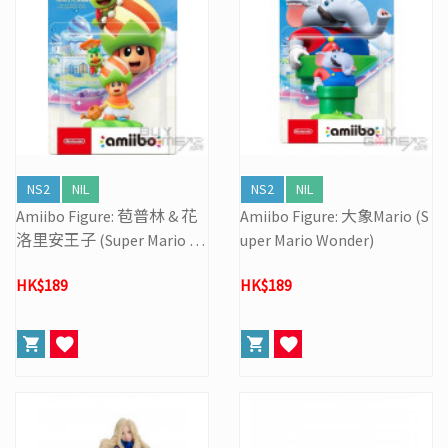
NS2
NIL
NS2
NIL
Amiibo Figure: 苞普林 & 花
Amiibo Figure: 大象Mario (S
洛里安王子 (Super Mario W
uper Mario Wonder)
onder)
HK$189
HK$189