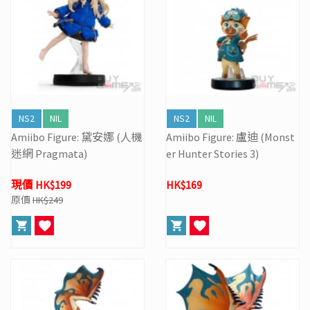
NS2
NIL
NS2
NIL
Amiibo Figure: 黛安娜 (人機
Amiibo Figure: 盧迪 (Monst
迷網 Pragmata)
er Hunter Stories 3)
現價 HK$199
HK$169
原價
HK$249